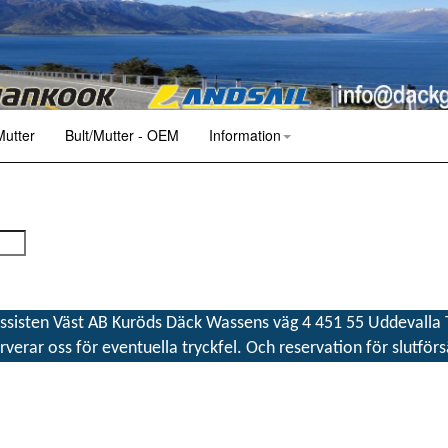
Mutter
Bult/Mutter - OEM
Information
sisten Väst AB Kuröds Däck Wassens väg 4 451 55 Uddevalla T
rverar oss för eventuella tryckfel. Och reservation för slutförs