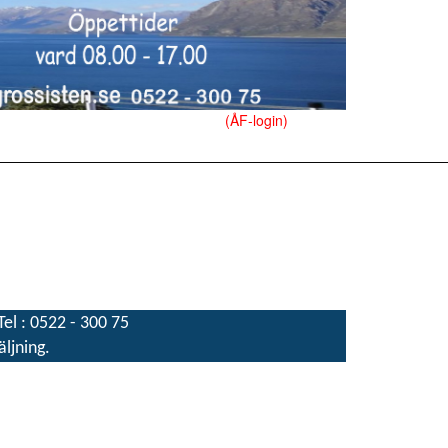
(ÅF-login)
el : 0522 - 300 75
äljning.