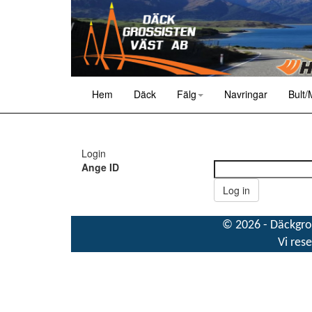
Hem
Däck
Fälg
Navringar
Bult/
Login
Ange ID
© 2026 - Däckgros
Vi rese